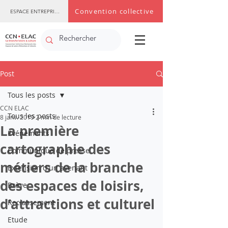
Convention collective
ESPACE ENTREPRISE
Post
Tous les posts
CCN ELAC
Tous les posts
8 janv. 2019
2 min de lecture
La première
Evénements
cartographie des
Communiqué de presse
métiers de la branche
Extension d'un avenant
des espaces de loisirs,
Brève
d’attractions et culturel
Reclassement
Etude