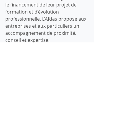
le financement de leur projet de 
formation et d’évolution 
professionnelle. L’Afdas propose aux 
entreprises et aux particuliers un 
accompagnement de proximité, 
conseil et expertise.
Pilotés par les CPNEF, l’Afdas gère et 
finance les observatoires prospectifs 
des métiers et des
qualifications de ses branches.
www.afdas.com
#Métiers
#Branche
Communiqué de presse